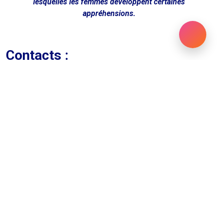
lesquelles les femmes développent certaines
appréhensions.
Contacts :
02 515 69 81
info@emergencexl.com
Adresse :
Rue du Sceptre 13-19, 1050 Ixelles
Plus d’infos ?
Si tu recherches plus d’informations, n’hésite pas à
consulter le
site d’Emergences XL
!
Facebook Emergence XL