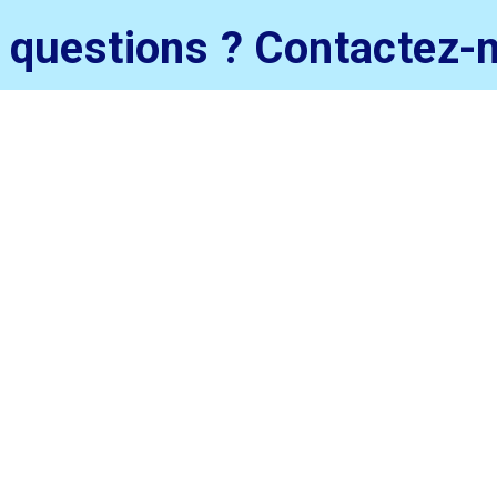
 questions ?
Contactez-
nitiative
ACTIVITÉS
tion
MON PLAN
a Jeunesse
ACTUS
soutien de
eridis,