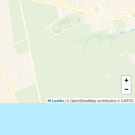
+
−
Leaflet
|
© OpenStreetMap contributors © CARTO