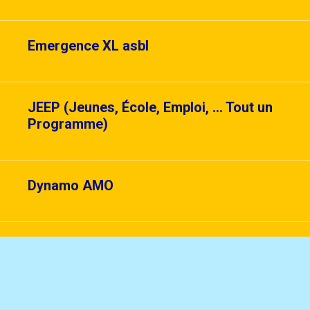
Emergence XL asbl
JEEP (Jeunes, École, Emploi, … Tout un
Programme)
Dynamo AMO
Maison de Jeunes XL’J
Le Conseil des Jeunes d’Ixelles (CJI)