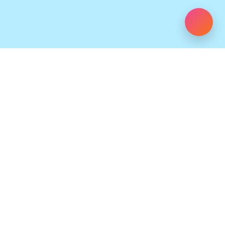
My XL est une initiative
de la Concertation
Ixelloise de la Jeunesse
(CIJ), avec le soutien de