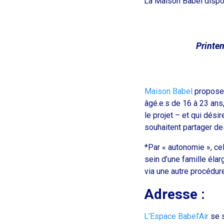
La Maison Babel disp
Printem
Maison Babel
propose
âgé.e.s de 16 à 23 ans,
le projet – et qui dési
souhaitent partager de
*Par « autonomie », cela
sein d’une famille éla
via une autre procédur
Adresse :
L’Espace Babel’Air
se 