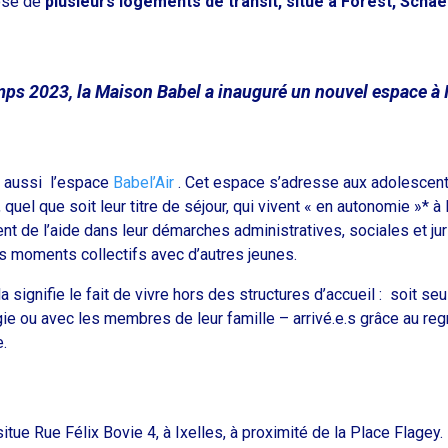
ose de
plusieurs logements de transit, situé à Forest, Schaer
ps 2023, la Maison Babel a inauguré un nouvel espace à I
 aussi l’espace
Babel’Air
. Cet espace s’adresse aux adolescent.
 quel que soit leur titre de séjour, qui vivent « en autonomie »* à
rent de l’aide dans leur démarches administratives, sociales et ju
s moments collectifs avec d’autres jeunes.
 signifie le fait de vivre hors des structures d’accueil : soit seul
rgie ou avec les membres de leur famille – arrivé.e.s grâce au re
e.
situe
Rue Félix Bovie 4, à Ixelles
, à proximité de la Place Flagey.