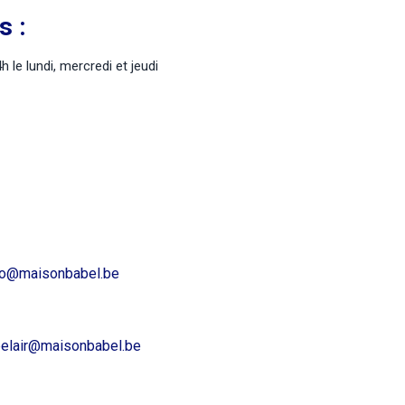
s :
le lundi, mercredi et jeudi
fo@maisonbabel.be
elair@maisonbabel.be