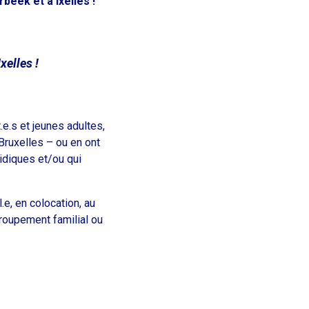
beek et à Ixelles !
xelles !
e.s et jeunes adultes,
 Bruxelles – ou en ont
ridiques et/ou qui
.e, en colocation, au
groupement familial ou